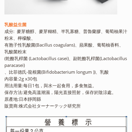
乳酸益生菌
成分: 麥芽糖醇、麥芽糊精、半乳寡糖、普魯蘭膠、葡萄柚果汁
粉末、檸檬酸、
有胞子性乳酸菌(Bacillus coagulans)、蘋果酸、葡萄柚香料、
乳酸菌粉末
(乾酪乳桿菌 (Lactobacillus casei)、副乾酪乳桿菌(Lactobacillus
paracasei)
、比菲德氏-龍根菌(Bifidobacterium longum ))、乳酸
內容量:2g x30包
用法用量:每日1包，與水一起食用，多食無益。
保存方法:避免高溫潮濕，陽光直接照射，保存於陰涼處。
原產地:日本靜岡縣
販賣商:株式会社ターナーテック研究所